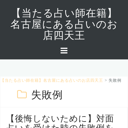
コ
ン
【当たる占い師在籍】
テ
名古屋にある占いのお
ン
ツ
店四天王
へ
ス
キ
ッ
プ
【当たる占い師在籍】名古屋にある占いのお店四天王
>
失敗例
失敗例
【後悔しないために】対面